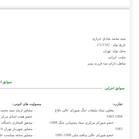
سید محمد صادق خرازی
تاریخ تولد : 2/1/1342
محل تولد: تهران
ملیت: ایرانی
متاهل،دارای سه فرزند پسر
سوابق اج
سوابق اجرایی
تجارب:
مسولیت های کنونی:
·
معاون ستاد تبلیغات جنگ شورای عالی دفاع
·
مشاور ارشد سید محمد 
1988-1983
·
عضو هیئت امنای مرکز بین
·
عضو شورای مرکزی ستاد پشتیبانی جنگ 1988-
·
محقق افتخاری داشگاه س
1983
·
مشاور شهردار تهران 2010-2005
·
عضو شورای عالی پدافند ملی 1988-1985
·
مشاور مجله سیاست خار