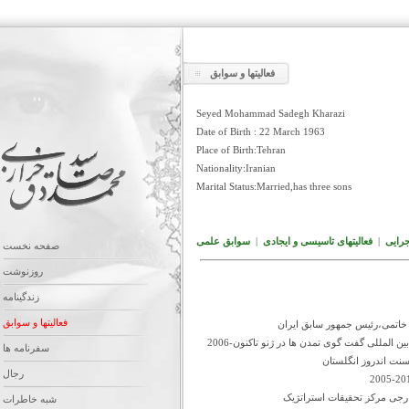
فعالیتها و سوابق
Seyed Mohammad Sadegh Kharazi
Date of Birth : 22 March 1963
Place of Birth:Tehran
Nationality:Iranian
Marital Status:Married,has three sons
رایی
|
فعالیتهای تاسیسی و ایجادی
|
سوابق علمی
صفحه نخست
روزنوشت
زندگینامه
فعالیتها و سوابق
خاتمی،رئیس جمهور سابق ایران
 المللی گفت گوی تمدن ها در ژنو تاکنون-2006
سفرنامه ها
نت اندروز انگلستان
رجال
جی مرکز تحقیقات استراتژیک
شبه خاطرات