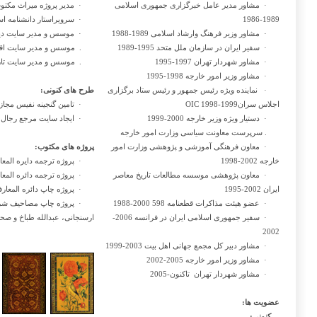
·
مشاور مدیر عامل خبرگزاری جمهوری اسلامی
·
مدیر پروژه میراث مکتو
1989-1986
·
سرویراستار دانشنامه اسلا
·
مشاور وزیر فرهنگ وارشاد اسلامی 1989-1988
·
موسس و مدیر سایت دیپلما
·
سفیر ایران در سازمان ملل متحد 1995-1989
.
موسس و مدیر سایت اقتصاد
·
مشاور شهردار تهران 1997-1995
. موسس و
مدیر سایت تاریخ
·
مشاور وزیر امور خارجه 1998-1995
·
نماینده ویژه رئیس جمهور و رئیس ستاد برگزاری
طرح های کنونی:
اجلاس سرانOIC
1998-1999
·
تامین گنجینه نفیس مجا
·
دستیار ویژه وزیر خارجه 2000-1999
·
ایجاد سایت مرجع رجال خ
. سرپرست معاونت سیاسی وزارت امور خارجه
·
معاون فرهنگی آموزشی و پژوهشی وزارت امور
پروژه های مکتوب:
خارجه 2002-1998
·
پروژه ترجمه دایره الم
·
معاون پژوهشی موسسه مطالعات تاریخ معاصر
·
پروژه ترجمه دائره المع
ایران 2002-1995
·
پروژه چاپ دائره المعا
·
عضو هیئت مذاکرات قطعنامه 598 2000-1988
·
پروژه چاپ مصاحیف شری
·
سفیر جمهوری اسلامی ایران در فرانسه 2006-
ارسنجانی، عبدالله طباخ و صحی
2002
·
مشاور دبیر کل مجمع جهانی اهل بیت 2003-1999
·
مشاور وزیر امور خارجه 2005-2002
·
مشاور شهردار تهران تاکنون-2005
عضویت ها:
کنونی: