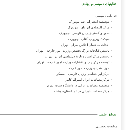
فعالیتهای تاسیسی و ایجادی
اقدامات تاسیسی:
·
موسسه انتشاراتی صبا نیویورک
·
مرکز اقتصادی ایرانیان
نیویورک
·
شورای گسترش زبان فارسی
نیویورک
·
شبکه تلویزیونی آفتاب
نیویورک
·
احداث ساختمان اجلاس سران
تهران
·
تاسیس کتابخانه بزرگ تخصص وزارت امور خارجه
تهران
·
تاسیس مرکز اسناد و تاریخ دیپلماسی ایران
تهران
·
توسعه مرکز چاپ و انتشارات وزارت امور خارجه
تهران
·
موزه هدایای وزارت امور خارجه
·
مرکز ایرانشناسی و زبان فارسی
مسکو
·
مرکز مطالعات ایران استرالیا-کانبرا
·
موسسه مطالعات ایرانی در دانشگاه سنت اندروز
·
مرکز مطالعات ایرانی در تاجیکستان-دوشنبه
سوابق علمی
موقعیت تحصیلی: