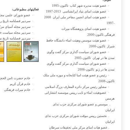
·
عضو هیئت مدیره شهر کتاب تاکنون-1995
فعالیتهای مطبوعاتی:
·
عضو هیئت امنای بنیاد ایرانشناسی 2013-1997
·
عضو شورای علمی مجله ص
·
عضو هیئت امنای انجمن مفاخر ملی ایران 2008
·
سردبیر فصلنامه تاریخ روابط خ
-1997
·
سردبیر مجله آسیای مرکزی وقف
·
عضو هیئت امنای پژوهشگاه میراث
·
سردبیر مجله سیاست خارجی 02
فرهنگی تاکنون-2000
·
سردبیر فصلنامه تاریخ معاصر ا
·
عضو هیئت موسس وهیئت امناء دانشگاه حافظ
شیراز تاکنون-2000
·
عضو شورای سیاست گذاری مرکز گفت وگوی
تمدن ها در تهران تاکنون-2005
·
عضو شورای سیاست گذاری مرکز گفت وگوی
تمدن ها در ژنو تاکنون-2006
·
رئیس و عضو هیئت امنا کتابخانه و موزه ملی ملک
·
خادم حضرت ثامن الحجج
تاکنون-2008
·
خادم قرآن کریم
·
مشاور رئیس مرکز دائره المعارف بزرگ اسلامی
·
خادم میراث فرهنگی
·
عضوهیئت امناء و نایب رییس موسسه انتشاراتی
هرمس
. موسس و عضو شورای مرکزی حزب ندای
ایرانیان
. نخستین رییس موقت شورای مرکزی حزب ندای
ایرانیان
. عضو هیات امنای مرکز ملی تحقیقات سرطان