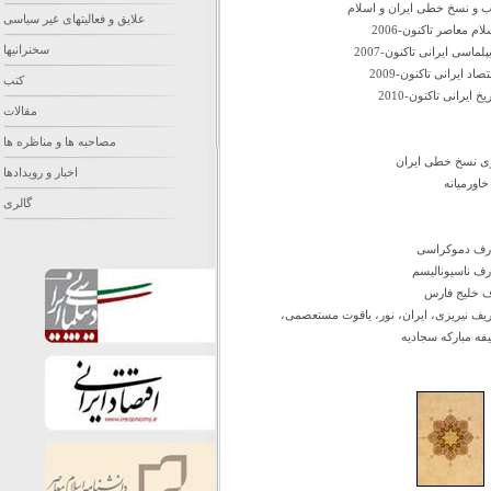
ب و نسخ خطی ایران و اسلام
علایق و فعالیتهای غیر سیاسی
م معاصر تاکنون-2006
سخنرانیها
سی ایرانی تاکنون-2007
 ایرانی تاکنون-2009
کتب
 ایرانی تاکنون-2010
مقالات
مصاحبه ها و مناظره ها
زی نسخ خطی ایران
اخبار و رویدادها
اورمیانه
گالری
عارف دموکراسی
ارف ناسیونالیسم
رف خلیج فارس
ف نیریزی، ایران، نور، یاقوت مستعصمی،
فه مبارکه سجادیه