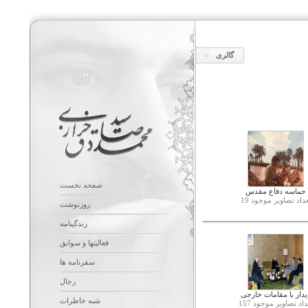
گالری
صفحه نخست
حماسه دفاع مقدس
داد تصاویر موجود 19
روزنوشت
زندگینامه
فعالیتها و سوابق
سفرنامه ها
رجال
یدار با مقامات خارجی
شبه خاطرات
داد تصاویر موجود 157