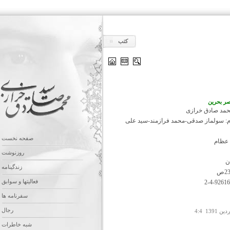
کتب
صر بحرین
محمد صادق خرازی
م: سولماز صدقی-محمد فرازمند-سید علی
صفحه نخست
 عظام
روزنوشت
زندگینامه
فعالیتها و سوابق
سفرنامه ها
رجال
شبه خاطرات