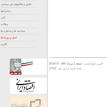
علایق و فعالیتهای غیر سیاسی
سخنرانیها
کتب
مقالات
مصاحبه ها و مناظره ها
اخبار و رویدادها
گالری
جمعه 2 مرداد 1405 20:34:31
آخرين تاريخ بازديد :
27333
تعداد بازديد از اين خبر :