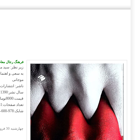
فرهنگ رجال معا
زیر نظر: سید 
به سعی و اهتما
موجانی
ناشر: انتشارات
سال نشر:1390
قیمت:8000تومان
تعداد صفحات:231ص
شابک:978-600-92616-4-2
چهارشنبه 30 فروردين 1391 4:4