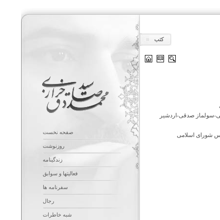
کتب
نی-سولماز صدقی-اردشیر
صفحه نخست
جلس شورای اسلامی
روزنوشت
زندگینامه
فعالیتها و سوابق
سفرنامه ها
رجال
شبه خاطرات