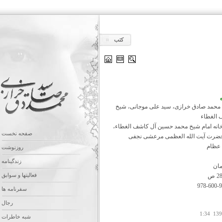
کتب
محمد صادق خرازی، سید علی موجانی، شیخ
 الغطاء
بخانه امام شیخ محمد حسین آل کاشف الغطاء،
صفحه نخست
 حضرت آیت الله العظمی مرعشی نجفی
 عظام
روزنوشت
زندگینامه
فعالیتها و سوابق
سفرنامه ها
رجال
شبه خاطرات