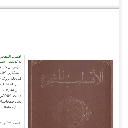
الانساب المشجره
به کوشش: سید 
شریف آل کاشف
با همکاری: کتا
کتابخانه بزرگ
ناشر: انتشارات
سال نشر:1391
قیمت: 50000تومان
تعداد صفحات:280 ص
شابک:6-6-92616-600-978
يکشنبه 21 آبان 1391 1:34