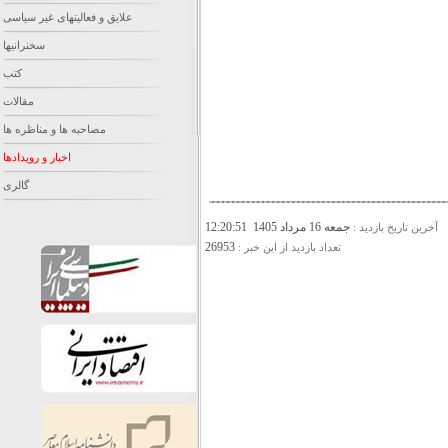
علایق و فعالیتهای غیر سیاسی
سخنرانیها
کتب
مقالات
مصاحبه ها و مناظره ها
اخبار و رویدادها
گالری
جمعه 16 مرداد 1405 12:20:51
آخرين تاريخ بازديد :
26953
تعداد بازديد از اين خبر :