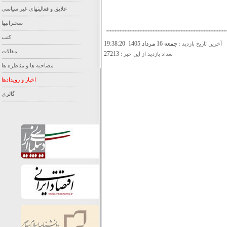
علایق و فعالیتهای غیر سیاسی
سخنرانیها
کتب
جمعه 16 مرداد 1405 19:38:20
آخرين تاريخ بازديد :
مقالات
27213
تعداد بازديد از اين خبر :
مصاحبه ها و مناظره ها
اخبار و رویدادها
گالری