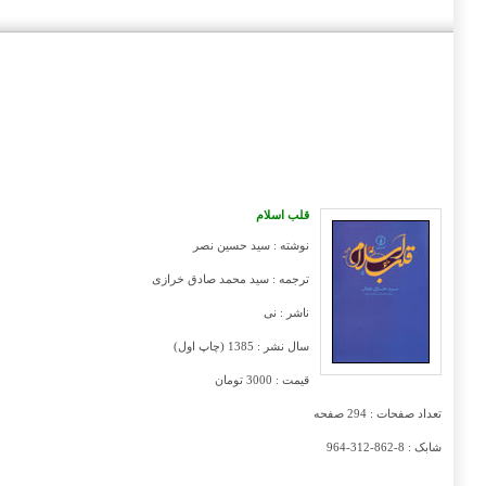
قلب اسلام
نوشته :
سید حسین نصر
ترجمه :
سید محمد صادق خرازی
ناشر :
نی
سال نشر :
1385 (چاپ اول)
قیمت :
3000 تومان
تعداد صفحات :
294 صفحه
شابک :
8-862-312-964